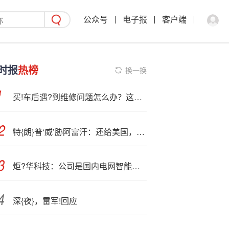
公众号
电子报
客户端
时报
热榜
换一换
买!车后遇?到维修问题怎么办？这些投诉渠道要知道
特{朗}普‘威’胁阿富汗：还给美国，否则将有“坏事”发生
炬?华科技：公司是国内电网智能电表和采集设备的主要供应商之一
深{夜}，雷军!回应