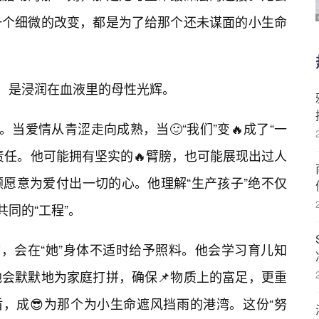
一个细微的改变，都是为了给那个还未谋面的小生命
任，是浸润在血液里的母性光辉。
。当爱情从青涩走向成熟，当🙂“我们”变🔥成了“一
责任。他可能拥有坚实的🔥臂膀，也可能展现出过人
愿意为爱付出一切的心。他理解“生产孩子”绝不仅
共同的“工程”。
慰，会在“她”身体不适时给予照料。他会学习育儿知
他会默默地为家庭打拼，确保📌物质上的富足，更重
盾，成😎为那个为小生命遮风挡雨的港湾。这份“努