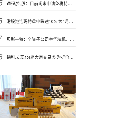
通程,控,股：目前尚未申请免税特许经营资质
港股泡泡玛特盘中跌逾10% 为4月—份以来最大跌幅
贝斯—特：全资子公司宇华精机，已全面布局直线运动部件领域
德科.立现1:4笔大宗交易 均为折价成交