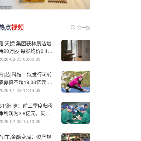
热点
视频
换一换
雅:天妮.集团获林晨洁增
持20万股 每股均价0.415
港元
2026-02-03 06:00:39
南{芯}科技：拟发行可转
债募资不超19.33亿元 用
于智能算力等领域项目
2026-01-29 11:14:39
ST‘绝’味：前三季度归母
净利润为2.8亿元，同比
下降36.07%
2026-02-08 15:13:39
汽!车.金融变局：资产规