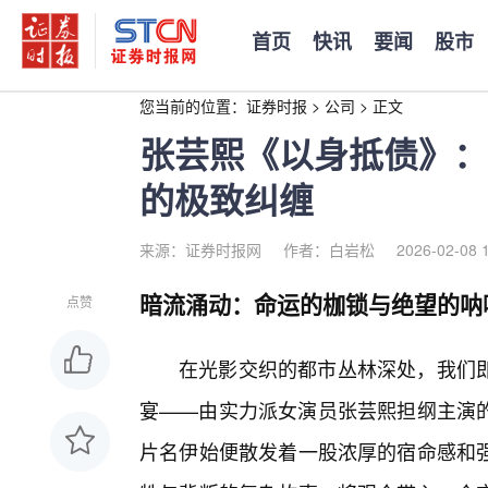
首页
快讯
要闻
股市
您当前的位置：
证券时报
>
公司
>
正文
张芸熙《以身抵债》：
的极致纠缠
来源：证券时报网
作者：白岩松
2026-02-08 
暗流涌动：命运的枷锁与绝望的呐
点赞
在光影交织的都市丛林深处，我们
宴——由实力派女演员张芸熙担纲主演
片名伊始便散发着一股浓厚的宿命感和强