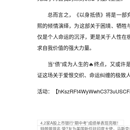
总而言之，《以身抵债》将是一部充
熙的倾情演绎，为这部关于困境、牺牲
仅是个人命运的沉浮，更是关于人性在极
求自我价值的强大力量。
当“债”成为人生的🔥终点，又或
证这场关于爱恨交织、命运纠缠的极致
活动：【
hKszRFt4WyWwhC373uUSCF
4,2家A股上市银行“期中考”成绩单表现亮眼！
特朗普提名:挚?友为美国新任驻印度大使，马斯克