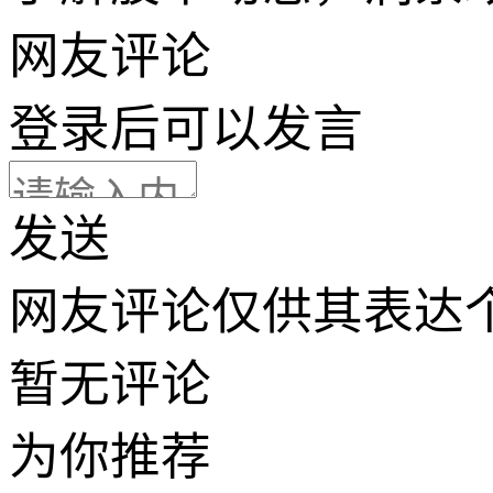
网友评论
登录
后可以发言
发送
网友评论仅供其表达
暂无评论
为你推荐