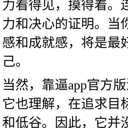
力看得见，摸得着。
力和决心的证明。当
感和成就感，将是最
己。
当然，靠逼app官方
它也理解，在追求目
和低谷。因此，它并