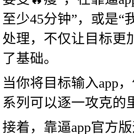
至少45分钟”，或是“
处理，不仅让目标更
了基础。
当你将目标输入app
系列可以逐一攻克的
接着，靠逼app官方