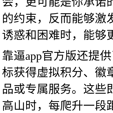
会，更可能是你承诺
的约束，反而能够激
诱惑和困难时，能够更
靠逼app官方版还提
标获得虚拟积分、徽
品或专属服务。这些
高山时，每爬升一段