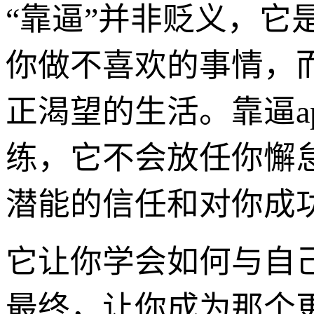
“靠逼”并非贬义，
你做不喜欢的事情，
正渴望的生活。靠逼a
练，它不会放任你懈怠
潜能的信任和对你成
它让你学会如何与自己
最终，让你成为那个