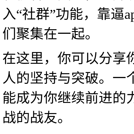
入“社群”功能，靠逼
们聚集在一起。
在这里，你可以分享
人的坚持与突破。一个
能成为你继续前进的
战的战友。