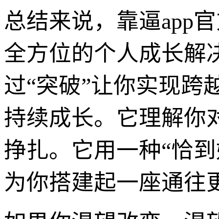
总结来说，靠逼app
全方位的个人成长解
过“突破”让你实现跨
持续成长。它理解你
挣扎。它用一种“恰到
为你搭建起一座通往