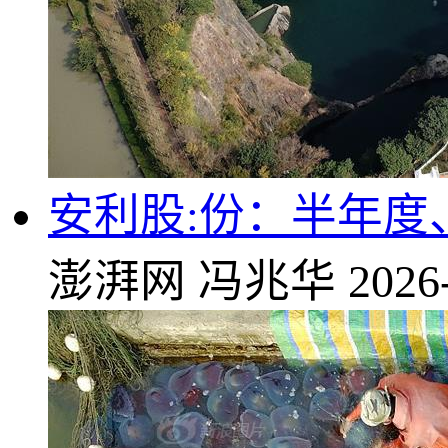
安利股:份：半年
澎湃网
冯兆华
2026