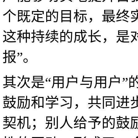
个既定的目标，最终
这种持续的成长，是
报”。
其次是“用户与用户
鼓励和学习，共同进
契机；别人给予的鼓